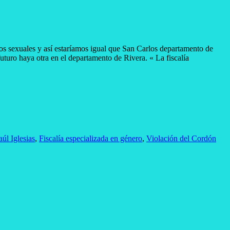
itos sexuales y así estaríamos igual que San Carlos departamento de
turo haya otra en el departamento de Rivera. « La fiscalía
aúl Iglesias
,
Fiscalía especializada en género
,
Violación del Cordón