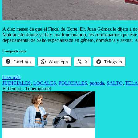
A diez meses de que el Fiscal de Corte, Dr. Juan Gómez le dijera a not
Maldonado donde ya hay una funcionando, les confirmamos que éste 1º 
departamental de Salto especializada en género, doméstica y sexual es
Comparte esto:
Facebook
WhatsApp
X
Telegram
Leer más
JUDICIALES
,
LOCALES
,
POLICIALES
,
portada
,
SALTO
,
TEL
El tiempo - Tutiempo.net