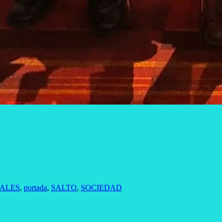
ALES
,
portada
,
SALTO
,
SOCIEDAD