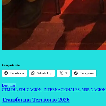
Comparte esto:
Facebook
WhatsApp
X
Telegram
Leer más
CTM DU
,
EDUCACIÒN
,
INTERNACIONALES
,
MSP
,
NACION
Transforma Territorio 2026