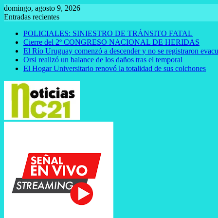
Saltar
domingo, agosto 9, 2026
al
Entradas recientes
contenido
POLICIALES: SINIESTRO DE TRÁNSITO FATAL
Cierre del 2º CONGRESO NACIONAL DE HERIDAS
El Río Uruguay comenzó a descender y no se registraron evacu
Orsi realizó un balance de los daños tras el temporal
El Hogar Universitario renovó la totalidad de sus colchones