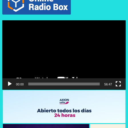
Reproductor
de
vídeo
00:00
56:47