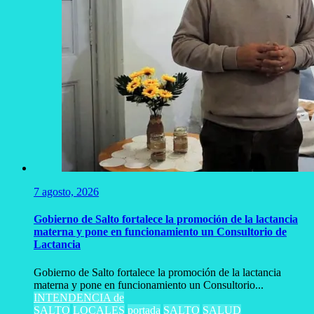
7 agosto, 2026
Gobierno de Salto fortalece la promoción de la lactancia
materna y pone en funcionamiento un Consultorio de
Lactancia
Gobierno de Salto fortalece la promoción de la lactancia
materna y pone en funcionamiento un Consultorio...
INTENDENCIA de
SALTO
LOCALES
portada
SALTO
SALUD