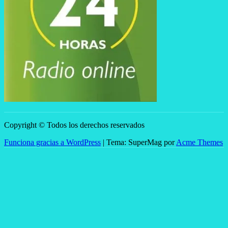
Copyright © Todos los derechos reservados
Funciona gracias a WordPress
|
Tema: SuperMag por
Acme Themes