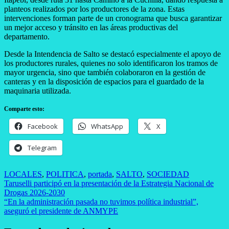
planteos realizados por los productores de la zona. Estas
intervenciones forman parte de un cronograma que busca garantizar
un mejor acceso y tránsito en las áreas productivas del
departamento.
Desde la Intendencia de Salto se destacó especialmente el apoyo de
los productores rurales, quienes no solo identificaron los tramos de
mayor urgencia, sino que también colaboraron en la gestión de
canteras y en la disposición de espacios para el guardado de la
maquinaria utilizada.
Comparte esto:
Facebook
WhatsApp
X
Telegram
LOCALES
,
POLITICA
,
portada
,
SALTO
,
SOCIEDAD
Navegación
Taruselli participó en la presentación de la Estrategia Nacional de
Drogas 2026-2030
de
“En la administración pasada no tuvimos política industrial”,
entradas
aseguró el presidente de ANMYPE