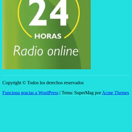
Copyright © Todos los derechos reservados
Funciona gracias a WordPress
|
Tema: SuperMag por
Acme Themes