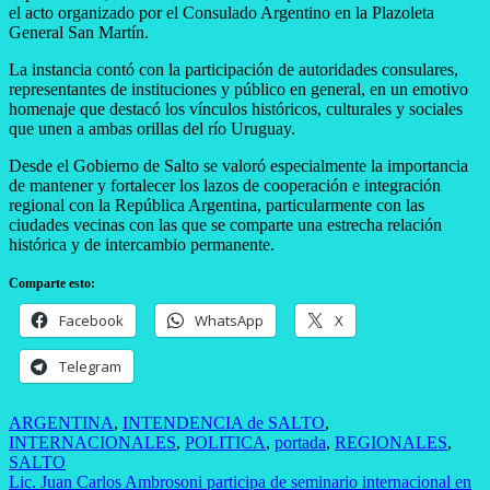
el acto organizado por el Consulado Argentino en la Plazoleta
General San Martín.
La instancia contó con la participación de autoridades consulares,
representantes de instituciones y público en general, en un emotivo
homenaje que destacó los vínculos históricos, culturales y sociales
que unen a ambas orillas del río Uruguay.
Desde el Gobierno de Salto se valoró especialmente la importancia
de mantener y fortalecer los lazos de cooperación e integración
regional con la República Argentina, particularmente con las
ciudades vecinas con las que se comparte una estrecha relación
histórica y de intercambio permanente.
Comparte esto:
Facebook
WhatsApp
X
Telegram
ARGENTINA
,
INTENDENCIA de SALTO
,
INTERNACIONALES
,
POLITICA
,
portada
,
REGIONALES
,
SALTO
Navegación
Lic. Juan Carlos Ambrosoni participa de seminario internacional en