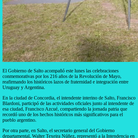
El Gobierno de Salto acompañó este lunes las celebraciones
conmemorativas por los 216 años de la Revolución de Mayo,
reafirmando los históricos lazos de fraternidad e integración entre
Uruguay y Argentina.
En la ciudad de Concordia, el intendente interino de Salto, Francisco
Blardoni, participó de las actividades oficiales junto al intendente de
esa ciudad, Francisco Azcué, compartiendo la jornada patria que
recordó uno de los hechos históricos más significativos para el
pueblo argentino.
Por otra parte, en Salto, el secretario general del Gobierno
departamental, Walter Texeira Núñez, representó a la Intendencia en