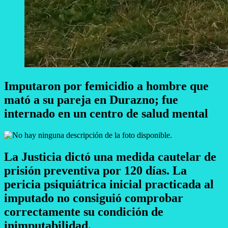
Imputaron por femicidio a hombre que
mató a su pareja en Durazno; fue
internado en un centro de salud mental
La Justicia dictó una medida cautelar de
prisión preventiva por 120 días. La
pericia psiquiátrica inicial practicada al
imputado no consiguió comprobar
correctamente su condición de
inimputabilidad.