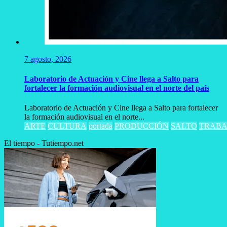
7 agosto, 2026
Laboratorio de Actuación y Cine llega a Salto para
fortalecer la formación audiovisual en el norte del país
Laboratorio de Actuación y Cine llega a Salto para fortalecer
la formación audiovisual en el norte...
ARTE
CULTURA
portada
PRODUCCIÓN
SALTO
TRABA
El tiempo - Tutiempo.net