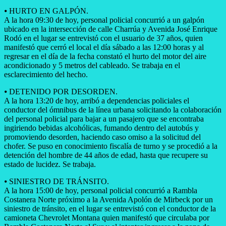
⦁ ​HURTO EN GALPÓN.
A la hora 09:30 de hoy, personal policial concurrió a un galpón
ubicado en la intersección de calle Charrúa y Avenida José Enrique
Rodó en el lugar se entrevistó con el usuario de 37 años, quien
manifestó que cerró el local el día sábado a las 12:00 horas y al
regresar en el día de la fecha constató el hurto del motor del aire
acondicionado y 5 metros del cableado. Se trabaja en el
esclarecimiento del hecho.
⦁ ​DETENIDO POR DESORDEN.
A la hora 13:20 de hoy, arribó a dependencias policiales el
conductor del ómnibus de la línea urbana solicitando la colaboración
del personal policial para bajar a un pasajero que se encontraba
ingiriendo bebidas alcohólicas, fumando dentro del autobús y
promoviendo desorden, haciendo caso omiso a la solicitud del
chofer. Se puso en conocimiento fiscalía de turno y se procedió a la
detención del hombre de 44 años de edad, hasta que recupere su
estado de lucidez. Se trabaja.
⦁ ​SINIESTRO DE TRÁNSITO.
A la hora 15:00 de hoy, personal policial concurrió a Rambla
Costanera Norte próximo a la Avenida Apolón de Mirbeck por un
siniestro de tránsito, en el lugar se entrevistó con el conductor de la
camioneta Chevrolet Montana quien manifestó que circulaba por