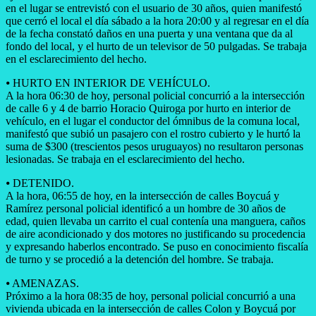
en el lugar se entrevistó con el usuario de 30 años, quien manifestó
que cerró el local el día sábado a la hora 20:00 y al regresar en el día
de la fecha constató daños en una puerta y una ventana que da al
fondo del local, y el hurto de un televisor de 50 pulgadas. Se trabaja
en el esclarecimiento del hecho.
⦁ ​HURTO EN INTERIOR DE VEHÍCULO.
A la hora 06:30 de hoy, personal policial concurrió a la intersección
de calle 6 y 4 de barrio Horacio Quiroga por hurto en interior de
vehículo, en el lugar el conductor del ómnibus de la comuna local,
manifestó que subió un pasajero con el rostro cubierto y le hurtó la
suma de $300 (trescientos pesos uruguayos) no resultaron personas
lesionadas. Se trabaja en el esclarecimiento del hecho.
⦁ ​DETENIDO.
A la hora, 06:55 de hoy, en la intersección de calles Boycuá y
Ramírez personal policial identificó a un hombre de 30 años de
edad, quien llevaba un carrito el cual contenía una manguera, caños
de aire acondicionado y dos motores no justificando su procedencia
y expresando haberlos encontrado. Se puso en conocimiento fiscalía
de turno y se procedió a la detención del hombre. Se trabaja.
⦁ AMENAZAS.
Próximo a la hora 08:35 de hoy, personal policial concurrió a una
vivienda ubicada en la intersección de calles Colon y Boycuá por