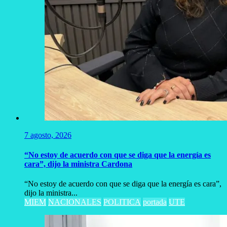
7 agosto, 2026
“No estoy de acuerdo con que se diga que la energía es
cara”, dijo la ministra Cardona
“No estoy de acuerdo con que se diga que la energía es cara”,
dijo la ministra...
MIEM
NACIONALES
POLITICA
portada
UTE