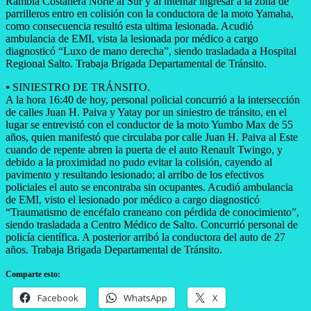
Rambla Costanera Norte al Sur y al intentar ingresar a la zona de
parrilleros entro en colisión con la conductora de la moto Yamaha,
como consecuencia resultó esta ultima lesionada. Acudió
ambulancia de EMI, vista la lesionada por médico a cargo
diagnosticó “Luxo de mano derecha”, siendo trasladada a Hospital
Regional Salto. Trabaja Brigada Departamental de Tránsito.
⦁ ​SINIESTRO DE TRÁNSITO.
A la hora 16:40 de hoy, personal policial concurrió a la intersección
de calles Juan H. Paiva y Yatay por un siniestro de tránsito, en el
lugar se entrevistó con el conductor de la moto Yumbo Max de 55
años, quien manifestó que circulaba por calle Juan H. Paiva al Este
cuando de repente abren la puerta de el auto Renault Twingo, y
debido a la proximidad no pudo evitar la colisión, cayendo al
pavimento y resultando lesionado; al arribo de los efectivos
policiales el auto se encontraba sin ocupantes. Acudió ambulancia
de EMI, visto el lesionado por médico a cargo diagnosticó
“Traumatismo de encéfalo craneano con pérdida de conocimiento”,
siendo trasladada a Centro Médico de Salto. Concurrió personal de
policía científica. A posterior arribó la conductora del auto de 27
años. Trabaja Brigada Departamental de Tránsito.
Comparte esto:
Facebook
WhatsApp
X