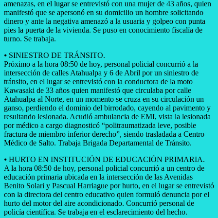
amenazas, en el lugar se entrevistó con una mujer de 43 años, quien
manifestó que se apersonó en su domicilio un hombre solicitando
dinero y ante la negativa amenazó a la usuaria y golpeo con punta
pies la puerta de la vivienda. Se puso en conocimiento fiscalía de
turno. Se trabaja.
⦁ ​SINIESTRO DE TRÁNSITO.
Próximo a la hora 08:50 de hoy, personal policial concurrió a la
intersección de calles Atahualpa y 6 de Abril por un siniestro de
tránsito, en el lugar se entrevistó con la conductora de la moto
Kawasaki de 33 años quien manifestó que circulaba por calle
Atahualpa al Norte, en un momento se cruza en su circulación un
ganso, perdiendo el dominio del birrodado, cayendo al pavimento y
resultando lesionada. Acudió ambulancia de EMI, vista la lesionada
por médico a cargo diagnosticó “politraumatizada leve, posible
fractura de miembro inferior derecho”, siendo trasladada a Centro
Médico de Salto. Trabaja Brigada Departamental de Tránsito.
⦁ ​HURTO EN INSTITUCIÓN DE EDUCACIÓN PRIMARIA.
A la hora 08:50 de hoy, personal policial concurrió a un centro de
educación primaria ubicada en la intersección de las Avenidas
Benito Solari y Pascual Harriague por hurto, en el lugar se entrevistó
con la directora del centro educativo quien formuló denuncia por el
hurto del motor del aire acondicionado. Concurrió personal de
policía científica. Se trabaja en el esclarecimiento del hecho.