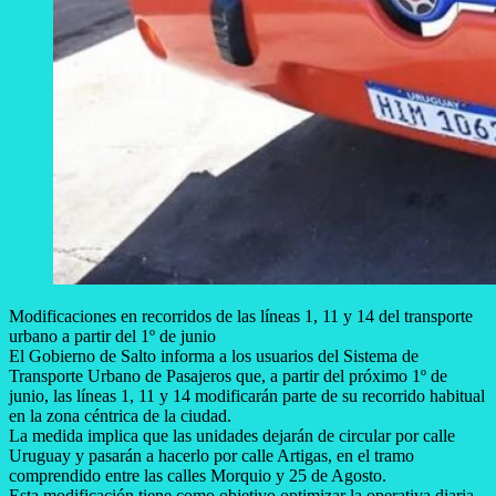
Modificaciones en recorridos de las líneas 1, 11 y 14 del transporte
urbano a partir del 1º de junio
El Gobierno de Salto informa a los usuarios del Sistema de
Transporte Urbano de Pasajeros que, a partir del próximo 1º de
junio, las líneas 1, 11 y 14 modificarán parte de su recorrido habitual
en la zona céntrica de la ciudad.
La medida implica que las unidades dejarán de circular por calle
Uruguay y pasarán a hacerlo por calle Artigas, en el tramo
comprendido entre las calles Morquio y 25 de Agosto.
Esta modificación tiene como objetivo optimizar la operativa diaria