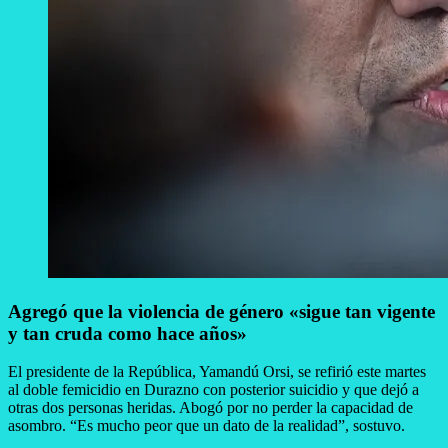
Agregó que la violencia de género «sigue tan vigente
y tan cruda como hace años»
El presidente de la República, Yamandú Orsi, se refirió este martes
al doble femicidio en Durazno con posterior suicidio y que dejó a
otras dos personas heridas. Abogó por no perder la capacidad de
asombro. “Es mucho peor que un dato de la realidad”, sostuvo.