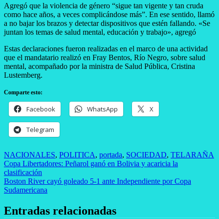
Agregó que la violencia de género “sigue tan vigente y tan cruda
como hace años, a veces complicándose más”. En ese sentido, llamó
a no bajar los brazos y detectar dispositivos que estén fallando. «Se
juntan los temas de salud mental, educación y trabajo», agregó
Estas declaraciones fueron realizadas en el marco de una actividad
que el mandatario realizó en Fray Bentos, Río Negro, sobre salud
mental, acompañado por la ministra de Salud Pública, Cristina
Lustemberg.
Comparte esto:
Facebook
WhatsApp
X
Telegram
NACIONALES
,
POLITICA
,
portada
,
SOCIEDAD
,
TELARAÑA
Navegación
Copa Libertadores: Peñarol ganó en Bolivia y acaricia la
clasificación
de
Boston River cayó goleado 5-1 ante Independiente por Copa
entradas
Sudamericana
Entradas relacionadas