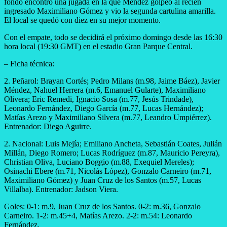
fondo encontró una jugada en la que Méndez golpeó al recién
ingresado Maximiliano Gómez y vio la segunda cartulina amarilla.
El local se quedó con diez en su mejor momento.
Con el empate, todo se decidirá el próximo domingo desde las 16:30
hora local (19:30 GMT) en el estadio Gran Parque Central.
– Ficha técnica:
2. Peñarol: Brayan Cortés; Pedro Milans (m.98, Jaime Báez), Javier
Méndez, Nahuel Herrera (m.6, Emanuel Gularte), Maximiliano
Olivera; Eric Remedi, Ignacio Sosa (m.77, Jesús Trindade),
Leonardo Fernández, Diego García (m.77, Lucas Hernández);
Matías Arezo y Maximiliano Silvera (m.77, Leandro Umpiérrez).
Entrenador: Diego Aguirre.
2. Nacional: Luis Mejía; Emiliano Ancheta, Sebastián Coates, Julián
Millán, Diego Romero; Lucas Rodríguez (m.87, Mauricio Pereyra),
Christian Oliva, Luciano Boggio (m.88, Exequiel Mereles);
Osinachi Ebere (m.71, Nicolás López), Gonzalo Carneiro (m.71,
Maximiliano Gómez) y Juan Cruz de los Santos (m.57, Lucas
Villalba). Entrenador: Jadson Viera.
Goles: 0-1: m.9, Juan Cruz de los Santos. 0-2: m.36, Gonzalo
Carneiro. 1-2: m.45+4, Matías Arezo. 2-2: m.54: Leonardo
Fernández.