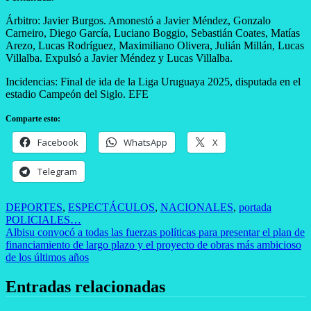
Árbitro: Javier Burgos. Amonestó a Javier Méndez, Gonzalo
Carneiro, Diego García, Luciano Boggio, Sebastián Coates, Matías
Arezo, Lucas Rodríguez, Maximiliano Olivera, Julián Millán, Lucas
Villalba. Expulsó a Javier Méndez y Lucas Villalba.
Incidencias: Final de ida de la Liga Uruguaya 2025, disputada en el
estadio Campeón del Siglo. EFE
Comparte esto:
Facebook
WhatsApp
X
Telegram
DEPORTES
,
ESPECTÁCULOS
,
NACIONALES
,
portada
Navegación
POLICIALES…
Albisu convocó a todas las fuerzas políticas para presentar el plan de
de
financiamiento de largo plazo y el proyecto de obras más ambicioso
entradas
de los últimos años
Entradas relacionadas