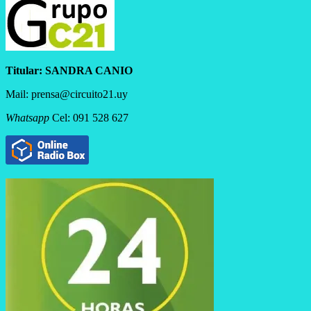
Titular:
SANDRA CANIO
Mail: prensa@circuito21.uy
Whatsapp
Cel: 091 528 627