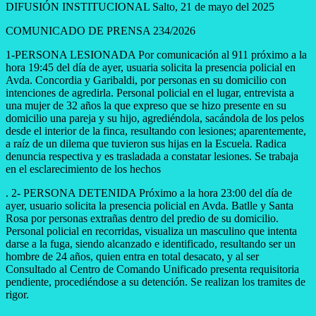
DIFUSIÓN INSTITUCIONAL Salto, 21 de mayo del 2025
COMUNICADO DE PRENSA 234/2026
1-
PERSONA LESIONADA Por comunicación al 911 próximo a la
hora 19:45 del día de ayer, usuaria solicita la presencia policial en
Avda. Concordia y Garibaldi, por personas en su domicilio con
intenciones de agredirla. Personal policial en el lugar, entrevista a
una mujer de 32 años la que expreso que se hizo presente en su
domicilio una pareja y su hijo, agrediéndola, sacándola de los pelos
desde el interior de la finca, resultando con lesiones; aparentemente,
a raíz de un dilema que tuvieron sus hijas en la Escuela. Radica
denuncia respectiva y es trasladada a constatar lesiones. Se trabaja
en el esclarecimiento de los hechos
. 2- PERSONA DETENIDA Próximo a la hora 23:00 del día de
ayer, usuario solicita la presencia policial en Avda. Batlle y Santa
Rosa por personas extrañas dentro del predio de su domicilio.
Personal policial en recorridas, visualiza un masculino que intenta
darse a la fuga, siendo alcanzado e identificado, resultando ser un
hombre de 24 años, quien entra en total desacato, y al ser
Consultado al Centro de Comando Unificado presenta requisitoria
pendiente, procediéndose a su detención. Se realizan los tramites de
rigor.