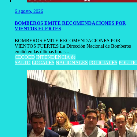
6 agosto, 2026
BOMBEROS EMITE RECOMENDACIONES POR
VIENTOS FUERTES
BOMBEROS EMITE RECOMENDACIONES POR
VIENTOS FUERTES La Dirección Nacional de Bomberos
emitió en las últimas horas...
CECOED
INTENDENCIA de
SALTO
LOCALES
NACIONALES
POLICIALES
POLITI