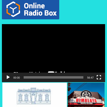
Reproductor
de
vídeo
00:00
56:47