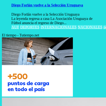
Diego Forlán vuelve a la Selección Uruguaya
Diego Forlán vuelve a la Selección Uruguaya
La leyenda regresa a casa La Asociación Uruguaya de
Fútbol anuncia el regreso de Diego...
AUF
DEPORTES
INTERNACIONALES
NACIONALES
p
El tiempo - Tutiempo.net