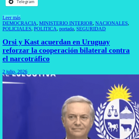
Telegram
Leer más
DEMOCRACIA
,
MINISTERIO INTERIOR
,
NACIONALES
,
POLICIALES
,
POLITICA
,
portada
,
SEGURIDAD
Orsi y Kast acuerdan en Uruguay
reforzar la cooperación bilateral contra
el narcotráfico
2 julio, 2026