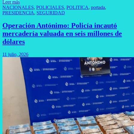
Leer más
NACIONALES
,
POLICIALES
,
POLITICA
,
portada
,
PRESIDENCIA
,
SEGURIDAD
Operación Antónimo: Policía incautó
mercadería valuada en seis millones de
dólares
11 julio, 2026