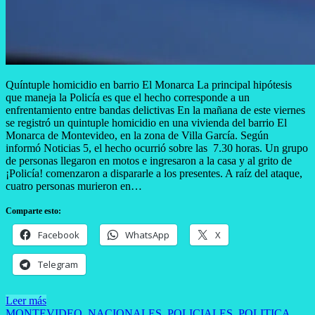
Quíntuple homicidio en barrio El Monarca La principal hipótesis
que maneja la Policía es que el hecho corresponde a un
enfrentamiento entre bandas delictivas En la mañana de este viernes
se registró un quintuple homicidio en una vivienda del barrio El
Monarca de Montevideo, en la zona de Villa García. Según
informó Noticias 5, el hecho ocurrió sobre las 7.30 horas. Un grupo
de personas llegaron en motos e ingresaron a la casa y al grito de
¡Policía! comenzaron a dispararle a los presentes. A raíz del ataque,
cuatro personas murieron en…
Comparte esto:
Facebook
WhatsApp
X
Telegram
Leer más
MONTEVIDEO
,
NACIONALES
,
POLICIALES
,
POLITICA
,