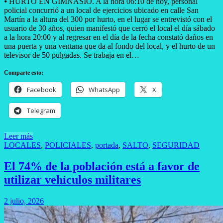
⦁ ​HURTO EN GIMNASIO. A la hora 06:10 de hoy, personal
policial concurrió a un local de ejercicios ubicado en calle San
Martín a la altura del 300 por hurto, en el lugar se entrevistó con el
usuario de 30 años, quien manifestó que cerró el local el día sábado
a la hora 20:00 y al regresar en el día de la fecha constató daños en
una puerta y una ventana que da al fondo del local, y el hurto de un
televisor de 50 pulgadas. Se trabaja en el…
Comparte esto:
Facebook
WhatsApp
X
Telegram
Leer más
LOCALES
,
POLICIALES
,
portada
,
SALTO
,
SEGURIDAD
El 74% de la población está a favor de
utilizar vehículos militares
2 julio, 2026