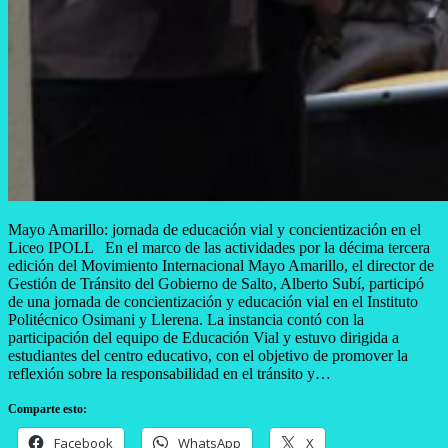
Mayo Amarillo: jornada de educación vial y concientización en el
Liceo IPOLL En el marco de las actividades por la décima tercera
edición del Movimiento Internacional Mayo Amarillo, el director de
Gestión de Tránsito del Gobierno de Salto, Alberto Subí, participó
de una jornada de concientización y educación vial en el Instituto
Politécnico Osimani y Llerena. La instancia contó con la
participación del equipo de Educación Vial y estuvo dirigida a
estudiantes del centro educativo, con el objetivo de promover la
reflexión sobre la responsabilidad en el tránsito y…
Comparte esto:
Facebook
WhatsApp
X