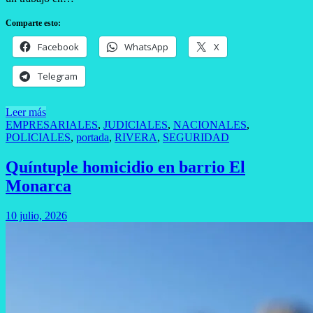
Comparte esto:
Facebook
WhatsApp
X
Telegram
Leer más
EMPRESARIALES
,
JUDICIALES
,
NACIONALES
,
POLICIALES
,
portada
,
RIVERA
,
SEGURIDAD
Quíntuple homicidio en barrio El
Monarca
10 julio, 2026