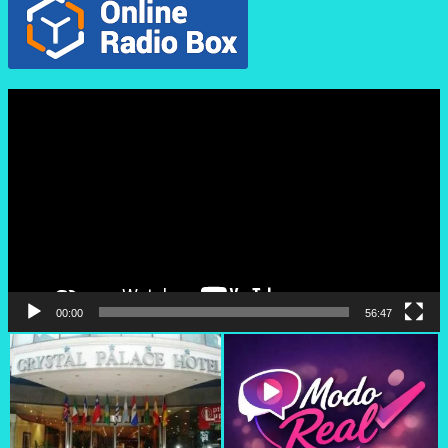
Reproductor
de
vídeo
00:00
56:47