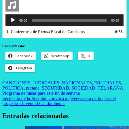
Reproductor
00:00
00:00
de
audio
1.
Conferencia de Prensa Fiscal de Canelones
6:53
Comparte esto:
Facebook
WhatsApp
X
Telegram
CANELONES
,
JUDICIALES
,
NACIONALES
,
POLICIALES
,
POLITICA
,
portada
,
SEGURIDAD
,
SOCIEDAD
,
TELARAÑA
Navegación
Programa de misas para este fin de semana
Secretaría de la Juventud convoca a jóvenes para participar del
de
proyecto «Juventud Candombera»
entradas
Entradas relacionadas