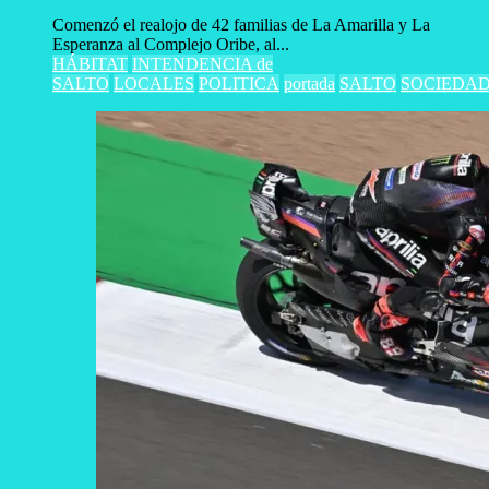
Comenzó el realojo de 42 familias de La Amarilla y La
Esperanza al Complejo Oribe, al...
HÁBITAT
INTENDENCIA de
SALTO
LOCALES
POLITICA
portada
SALTO
SOCIEDA