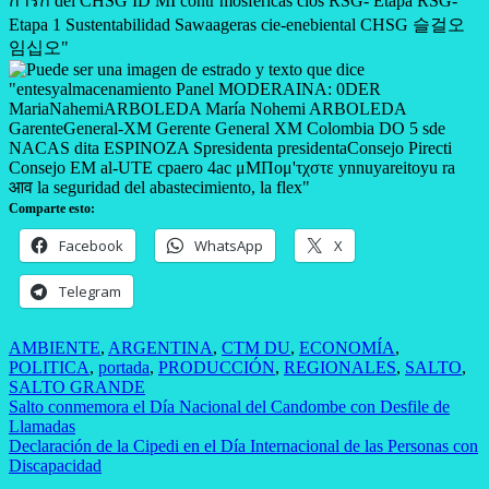
Comparte esto:
Facebook
WhatsApp
X
Telegram
AMBIENTE
,
ARGENTINA
,
CTM DU
,
ECONOMÍA
,
POLITICA
,
portada
,
PRODUCCIÓN
,
REGIONALES
,
SALTO
,
SALTO GRANDE
Navegación
Salto conmemora el Día Nacional del Candombe con Desfile de
Llamadas
de
Declaración de la Cipedi en el Día Internacional de las Personas con
entradas
Discapacidad