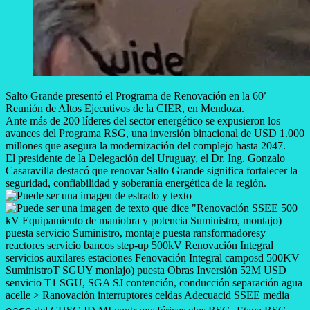
Salto Grande presentó el Programa de Renovación en la 60ª
Reunión de Altos Ejecutivos de la CIER, en Mendoza.
Ante más de 200 líderes del sector energético se expusieron los
avances del Programa RSG, una inversión binacional de USD 1.000
millones que asegura la modernización del complejo hasta 2047.
El presidente de la Delegación del Uruguay, el Dr. Ing. Gonzalo
Casaravilla destacó que renovar Salto Grande significa fortalecer la
seguridad, confiabilidad y soberanía energética de la región.