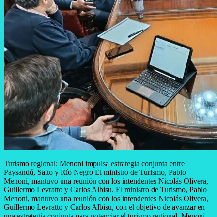
Turismo regional: Menoni impulsa estrategia conjunta entre
Paysandú, Salto y Río Negro El ministro de Turismo, Pablo
Menoni, mantuvo una reunión con los intendentes Nicolás Olivera,
Guillermo Levratto y Carlos Albisu. El ministro de Turismo, Pablo
Menoni, mantuvo una reunión con los intendentes Nicolás Olivera,
Guillermo Levratto y Carlos Albisu, con el objetivo de avanzar en
una estrategia conjunta para potenciar el turismo regional. Menoni