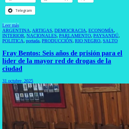
Telegram
Leer más
ARGENTINA
,
ARTIGAS
,
DEMOCRACIA
,
ECONOMÍA
,
INTERIOR
,
NACIONALES
,
PARLAMENTO
,
PAYSANDÚ
,
POLITICA
,
portada
,
PRODUCCIÓN
,
RIO NEGRO
,
SALTO
Fray Bentos: Seis años de prisión para el
líder de la mayor red de drogas de la
ciudad
31 octubre, 2025