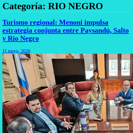
Categoría:
RIO NEGRO
Turismo regional: Menoni impulsa
estrategia conjunta entre Paysandú, Salto
y Río Negro
11 mayo, 2026