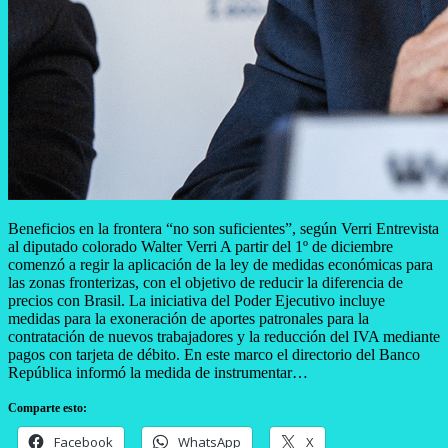
Beneficios en la frontera “no son suficientes”, según Verri Entrevista
al diputado colorado Walter Verri A partir del 1º de diciembre
comenzó a regir la aplicación de la ley de medidas económicas para
las zonas fronterizas, con el objetivo de reducir la diferencia de
precios con Brasil. La iniciativa del Poder Ejecutivo incluye
medidas para la exoneración de aportes patronales para la
contratación de nuevos trabajadores y la reducción del IVA mediante
pagos con tarjeta de débito. En este marco el directorio del Banco
República informó la medida de instrumentar…
Comparte esto:
Facebook
WhatsApp
X