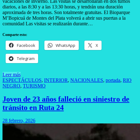
vacaciones de invierno. Las visitas se desarrollarán en dos turnos
diarios, a las 8:30 y a las 13:30 horas, y tendrán una duración
aproximada de tres horas. Son totalmente gratuitas. El Bioparque
M’Bopicuá de Montes del Plata volverá a abrir sus puertas a la
comunidad Las visitas se realizarán durante…
Comparte esto:
Facebook
WhatsApp
X
Telegram
Leer más
ESPECTÁCULOS
,
INTERIOR
,
NACIONALES
,
portada
,
RIO
NEGRO
,
TURISMO
Joven de 23 años falleció en siniestro de
tránsito en Ruta 24
28 febrero, 2026