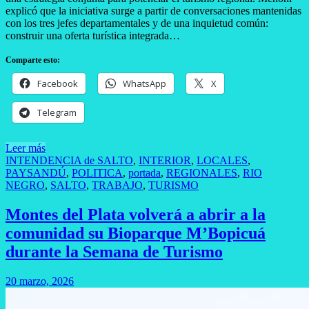
explicó que la iniciativa surge a partir de conversaciones mantenidas
con los tres jefes departamentales y de una inquietud común:
construir una oferta turística integrada…
Comparte esto:
Facebook
WhatsApp
X
Telegram
Leer más
INTENDENCIA de SALTO
,
INTERIOR
,
LOCALES
,
PAYSANDÚ
,
POLITICA
,
portada
,
REGIONALES
,
RIO
NEGRO
,
SALTO
,
TRABAJO
,
TURISMO
Montes del Plata volverá a abrir a la
comunidad su Bioparque M’Bopicuá
durante la Semana de Turismo
20 marzo, 2026