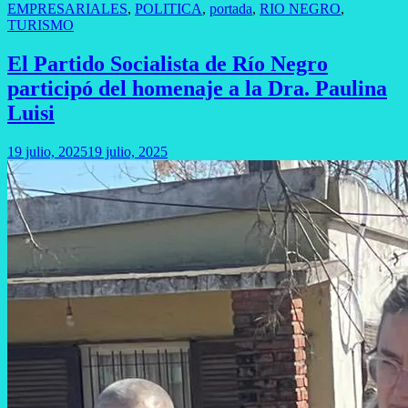
EMPRESARIALES
,
POLITICA
,
portada
,
RIO NEGRO
,
TURISMO
El Partido Socialista de Río Negro
participó del homenaje a la Dra. Paulina
Luisi
19 julio, 2025
19 julio, 2025